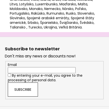
Litva, Lotyšsko, Luxembursko, Maďarsko, Malta,
Moldavsko, Monako, Nemecko, Nórsko, Poľsko,
Portugalsko, Rakúsko, Rumunsko, Rusko, Slovensko,
Slovinsko, Spojené arabské emiráty, Spojené štáty
americké, Srbsko, Španielsko, Švajčiarsko, Švédsko,
Taliansko , Turecko, Ukrajina, Veľká Británia.
F
o
Subscribe to newsletter
o
Don't miss any news or discounts now!
t
e
Email
r
By entering your e-mail, you agree to the
processing of personal data.
SUBSCRIBE