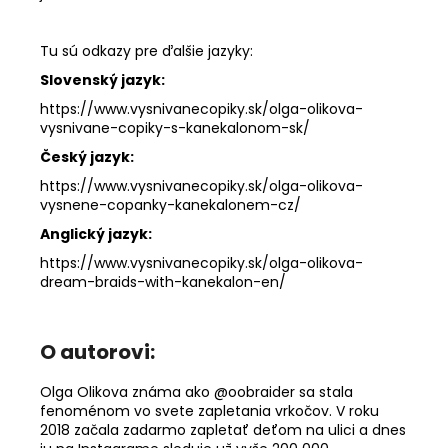
Tu sú odkazy pre ďalšie jazyky:
Slovenský jazyk:
https://www.vysnivanecopiky.sk/olga-olikova-
vysnivane-copiky-s-kanekalonom-sk/
Český jazyk:
https://www.vysnivanecopiky.sk/olga-olikova-
vysnene-copanky-kanekalonem-cz/
Anglický jazyk:
https://www.vysnivanecopiky.sk/olga-olikova-
dream-braids-with-kanekalon-en/
O autorovi:
Olga Olikova známa ako @oobraider sa stala
fenoménom vo svete zapletania vrkočov. V roku
2018 začala zadarmo zapletať deťom na ulici a dnes