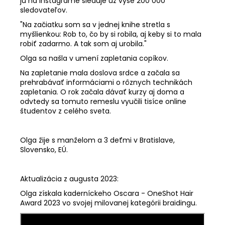
ju na Instagrame sleduje už vyše 200 000
sledovateľov.
"Na začiatku som sa v jednej knihe stretla s
myšlienkou: Rob to, čo by si robila, aj keby si to mala
robiť zadarmo. A tak som aj urobila."
Olga sa našla v umení zapletania copíkov.
Na zapletanie mala doslova srdce a začala sa
prehrabávať informáciami o rôznych technikách
zapletania. O rok začala dávať kurzy aj doma a
odvtedy sa tomuto remeslu vyučili tisíce online
študentov z celého sveta.
Olga žije s manželom a 3 deťmi v Bratislave,
Slovensko, EÚ.
Aktualizácia z augusta 2023:
Olga získala kaderníckeho Oscara - OneShot Hair
Award 2023 vo svojej milovanej kategórii braidingu.