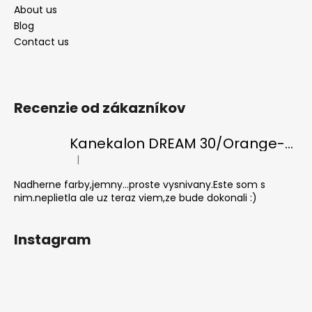
About us
Blog
Contact us
Recenzie od zákazníkov
Kanekalon DREAM 30/Orange-s/White
|
The product rating is 5 out of 5 stars.
Nadherne farby,jemny...proste vysnivany.Este som s
nim.neplietla ale uz teraz viem,ze bude dokonali :)
Instagram