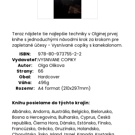
Teraz nájdete tie najlepšie techniky v Olginej prvej
knihe s jednoduchými návodmi krok za krokom pre
zapletané účesy - Vysnívané copíky s kanekalonom.
ISBN:
978-80-973755-2-2
Vydavateľ:
VYSNIVANE COPIKY
Autor:
Olga Olikova
Strany:
66
Obal:
Hardcover
Váha:
496g
Rozemr:
A4 format (210x297mm)
Knihu posielame do týchto krajín:
Albánsko, Andorra, Austrália, Belgicko, Bielorusko,
Bosna a Hercegovina, Bulharsko, Cyprus, Česká
republika, Čierna Hora, Dánsko, Estónsko, Fínsko,
Francúzsko, Grécko, Gruzínsko, Holandsko,
Chorvátsko, Írsko, Island, Izrael, Kanada, Kostarika,