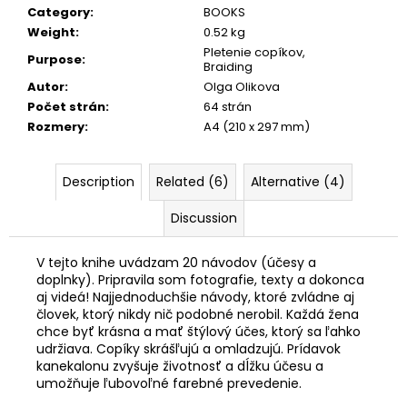
Category
:
BOOKS
Weight
:
0.52 kg
Pletenie copíkov,
Purpose
:
Braiding
Autor
:
Olga Olikova
Počet strán
:
64 strán
Rozmery
:
A4 (210 x 297 mm)
Description
Related (6)
Alternative (4)
Discussion
V tejto knihe uvádzam 20 návodov (účesy a
doplnky). Pripravila som fotografie, texty a dokonca
aj videá! Najjednoduchšie návody, ktoré zvládne aj
človek, ktorý nikdy nič podobné nerobil. Každá žena
chce byť krásna a mať štýlový účes, ktorý sa ľahko
udržiava. Copíky skrášľujú a omladzujú. Prídavok
kanekalonu zvyšuje životnosť a dĺžku účesu a
umožňuje ľubovoľné farebné prevedenie.