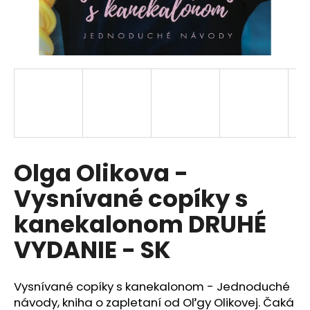
i
n
g
f
o
r
?
Olga Olikova -
Vysnívané copíky s
SEARCH
kanekalonom DRUHÉ
VYDANIE - SK
W
e
r
Vysnívané copíky s kanekalonom - Jednoduché
e
návody, kniha o zapletaní od Oľgy Olikovej. Čaká