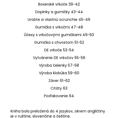
Boxerské vrkoče 39-42
Doplnky a gumičky 43-44
Urobte si vlastnú scrunchie 45-46
Gumička s vrkočmi 47-48
Účesy s vrkočovými gumičkami 49-50
Gumička s chvostom 51-52
DE vrkoče 53-54
Vytváranie DE vrkočov 55-56
Výroba čelenky 57-58
Výroba klobúka 59-60
Záver 61-62
Citáty 63
Poďakovanie 64
Kniha bola preložená do 4 jazykov, okrem angličtiny
je v ruštine, slovenčine a češtine.