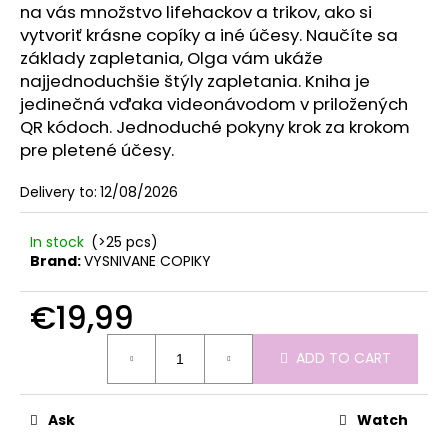
c
na vás množstvo lifehackov a trikov, ako si
o
vytvoriť krásne copíky a iné účesy. Naučíte sa
m
základy zapletania, Olga vám ukáže
m
najjednoduchšie štýly zapletania. Kniha je
e
jedinečná vďaka videonávodom v priložených
n
QR kódoch. Jednoduché pokyny krok za krokom
d
pre pletené účesy.
Delivery to:
12/08/2026
In stock
(>25 pcs)
Brand:
VYSNIVANE COPIKY
€19,99
Measure
ADD TO CART
price:
Ask
Watch