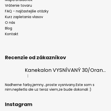
Vrátenie tovaru
FAQ - najčastejšie otázky
Kurz zapletania vlasov
O nás
Blog
Kontakt
Recenzie od zákazníkov
Kanekalon VYSNÍVANÝ 30/Orange-s/White
|
Hodnotenie produktu je 5 z 5 hviezdičiek.
Nadherne farby,jemny...proste vysnivany.Este som s
nim.neplietla ale uz teraz viem,ze bude dokonali :)
Instagram