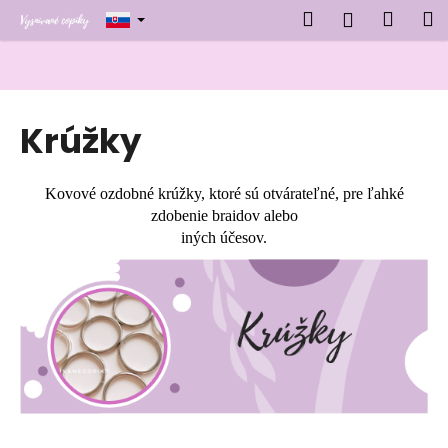
K
Prejsť
Hľadať
Náku
M
Prihlásen
na
o
obsah
Späť
Späť
košík
š
í
Č
k
Krúžky
o
p
o
Kovové ozdobné krúžky, ktoré sú otvárateľné, pre ľahké
t
zdobenie braidov alebo
r
iných účesov.
e
b
u
j
e
t
e
n