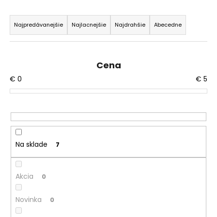
á
R
j
a
Najpredávanejšie
Najlacnejšie
Najdrahšie
Abecedne
s
d
ť
e
?
n
Cena
i
€
0
€
5
e
p
r
HĽADAŤ
o
d
Na sklade
7
u
O
k
d
p
t
Akcia
0
o
o
r
Novinka
v
0
ú