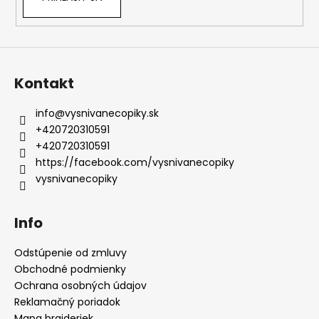
k
y
v
ý
p
Kontakt
i
s
info
@
vysnivanecopiky.sk
u
+420720310591
+420720310591
https://facebook.com/vysnivanecopiky
vysnivanecopiky
Info
Odstúpenie od zmluvy
Obchodné podmienky
Ochrana osobných údajov
Reklamačný poriadok
Mapa braideriek