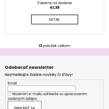
Čakáme na dodanie
€1,39
DETAIL
13
položiek celkom
O
v
Z
l
á
á
Odoberať newsletter
d
p
a
Nezmeškajte žiadne novinky či zľavy!
ä
c
t
Email
i
i
e
Vložením e-mailu súhlasíte so
spracovaním
e
p
osobných údajov
r
v
PRIHLÁSIŤ SA