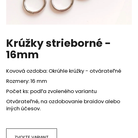
á
j
s
ť
?
Krúžky strieborné -
16mm
Kovová ozdoba: Okrúhle krúžky - otvárateľné
HĽADAŤ
Rozmery: 16 mm
Počet ks: podľa zvoleného variantu
O
Otvárateľné, na ozdobovanie braidov alebo
d
iných účesov.
p
o
r
ú
ZVOĽTE VARIANT