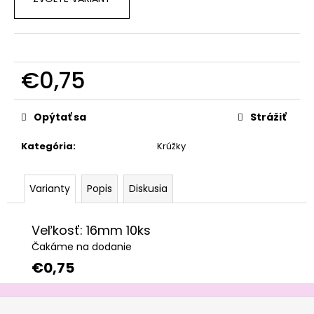
č
a
m
e
€0,75
Jednotková
cena:
Opýtať sa
Strážiť
Kategória
:
Krúžky
Varianty
Popis
Diskusia
Veľkosť: 16mm 10ks
Čakáme na dodanie
€0,75
Z