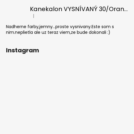
Kanekalon VYSNÍVANÝ 30/Orange-s/White
|
Hodnotenie produktu je 5 z 5 hviezdičiek.
Nadherne farby,jemny...proste vysnivany.Este som s
nim.neplietla ale uz teraz viem,ze bude dokonali :)
Instagram