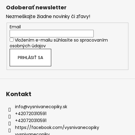
á
Odoberať newsletter
p
Nezmeškajte žiadne novinky či zľavy!
ä
t
Email
i
Vložením e-mailu súhlasíte so
spracovaním
e
osobných údajov
PRIHLÁSIŤ SA
Kontakt
info
@
vysnivanecopiky.sk
+420720310591
+420720310591
https://facebook.com/vysnivanecopiky
vysnivanecopiky