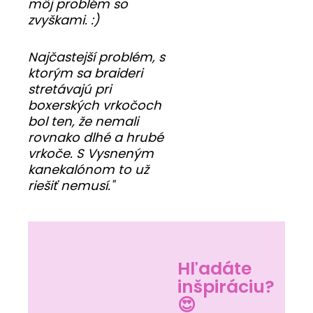
môj problém so
zvyškami. :)
Najčastejší problém, s
ktorým sa braideri
stretávajú pri
boxerských vrkočoch
bol ten, že nemali
rovnako dlhé a hrubé
vrkoče. S Vysneným
kanekalónom to už
riešiť nemusí."
Hľadáte
inšpiráciu?
😍