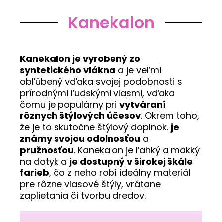
Kanekalon
Kanekalon je vyrobený zo
syntetického vlákna
a je veľmi
obľúbený vďaka svojej podobnosti s
prírodnými ľudskými vlasmi, vďaka
čomu je populárny pri
vytváraní
rôznych štýlových účesov
. Okrem toho,
že je to skutočne štýlový doplnok,
je
známy svojou odolnosťou
a
pružnosťou
. Kanekalon je ľahký a mäkký
na dotyk a
je dostupný v širokej škále
farieb
, čo z neho robí ideálny materiál
pre rôzne vlasové štýly, vrátane
zaplietania či tvorbu dredov.