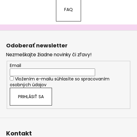
FAQ
Z
á
Odoberať newsletter
p
Nezmeškajte žiadne novinky či zľavy!
ä
t
Email
i
Vložením e-mailu súhlasíte so
spracovaním
e
osobných údajov
PRIHLÁSIŤ SA
Kontakt