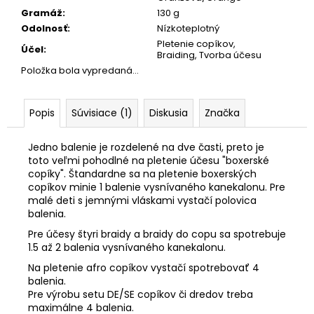
Gramáž
:
130 g
Odolnosť
:
Nízkoteplotný
Pletenie copíkov,
Účel
:
Braiding, Tvorba účesu
Položka bola vypredaná…
Popis
Súvisiace (1)
Diskusia
Značka
Jedno balenie je rozdelené na dve časti, preto je
toto veľmi pohodlné na pletenie účesu "boxerské
copíky". Štandardne sa na pletenie boxerských
copíkov minie 1 balenie vysnívaného kanekalonu. Pre
malé deti s jemnými vláskami vystačí polovica
balenia.
Pre účesy štyri braidy a braidy do copu sa spotrebuje
1.5 až 2 balenia vysnívaného kanekalonu.
Na pletenie afro copíkov vystačí spotrebovať 4
balenia.
Pre výrobu setu DE/SE copíkov či dredov treba
maximálne 4 balenia.