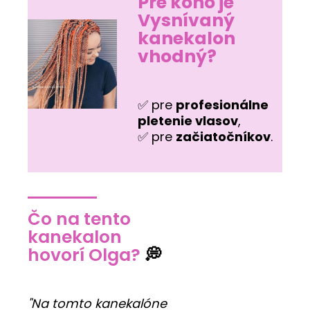
Pre koho je
Vysnívaný
kanekalon
vhodný?
✅ pre
profesionálne
pletenie vlasov
,
✅ pre
začiatočníkov
.
Čo na tento
kanekalon
hovorí Olga?
💭
"Na tomto kanekalóne