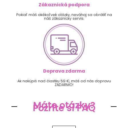
Zákaznická podpora
Pokiaľ máš akékoľvek otázky, neváhaj sa obrátiť na
náš zákaznícky servis.
Doprava zdarma
Ak nakúpiš nad čiastku 59 €, máš od nás dopravu
ZADARMO!
Máte otázky?
Pozrite si FAQ