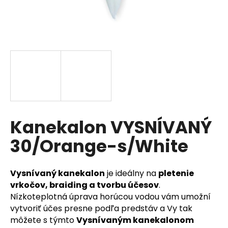
á
j
s
ť
?
HĽADAŤ
Kanekalon VYSNÍVANÝ
30/Orange-s/White
O
d
Vysnívaný kanekalon
je ideálny na
pletenie
p
vrkočov, braiding a tvorbu účesov
.
o
Nízkoteplotná úprava horúcou vodou vám umožní
r
vytvoriť účes presne podľa predstáv a Vy tak
ú
môžete s týmto
Vysnívaným kanekalonom