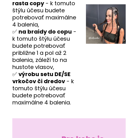
rasta copy
- k tomuto
štýlu účesu budete
potrebovať maximálne
4 balenia,
✅
na braidy do copu
-
k tomuto štýlu účesu
budete potrebovať
približne 1 a pol až 2
balenia, záleží to na
hustote vlasov,
✅
výrobu setu DE/SE
vrkočov či dredov
- k
tomuto štýlu účesu
budete potrebovať
maximálne 4 balenia.