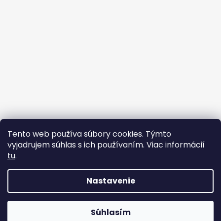
Tento web používa súbory cookies. Týmto
vyjadrujem súhlas s ich používaním. Viac informácií
tu
.
Sledovať na Instagrame
Nastavenie
Copyright 2026
VYSNÍVANÉ COPÍKY
. Vytvoril Shoptet.
Súhlasím
Všetky práva vyhradené.
Upraviť nastavenie cookies