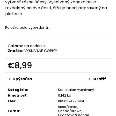
č
vytvoriť rôzne účesy. Vysnívaný kanekalon je
a
rozdelený na dve časti, čiže je hneď pripravený na
m
pletenie.
e
Položka bola vypredaná…
Čakáme na dodanie
Značka:
VYSNIVANE COPIKY
€8,99
Jednotková
cena:
Opýtať sa
Strážiť
Kategória
:
Kanekalon Vysnívaný
Hmotnosť
:
0.142 kg
EAN
:
8850374223961
Biela/White,
Farba
:
Hnedá/Brown,
Oranžová/Orange