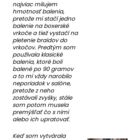
najviac milujem
hmotnosť balenia,
pretože mi stačí jedno
balenie na boxerské
vrkoče a tiež vystačí na
pletenie braidov do
vrkočov. Predtým som
používala klasické
balenia, ktoré boli
balené po 90 gramov
a to mi vždy narobilo
neporiadok v salóne,
pretože z neho
zostávali zvyšky, stále
som potom musela
premýšľať čo s nimi
alebo ich upratovať.
Keď som vytvárala