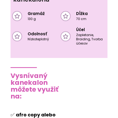
Gramáž
Dĺžka
130 g
70 cm
Účel
Odolnosť
Zapletanie,
Nízkoteplotný
Braiding, Tvorba
účesov
Vysnívaný
kanekalon
môžete využiť
na:
✅
afro copy alebo