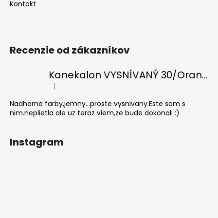
Kontakt
Recenzie od zákazníkov
Kanekalon VYSNÍVANÝ 30/Orange-s/White
|
Hodnotenie produktu je 5 z 5 hviezdičiek.
Nadherne farby,jemny...proste vysnivany.Este som s
nim.neplietla ale uz teraz viem,ze bude dokonali :)
Instagram