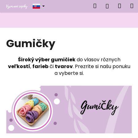
K
Prejsť
Hľadať
Náku
M
Prihlásen
na
o
obsah
Späť
Späť
košík
š
í
Č
k
Gumičky
o
p
o
Široký výber gumičiek
do vlasov rôznych
t
veľkostí
,
farieb
či
tvarov
. Prezrite si našu ponuku
r
a vyberte si.
e
b
u
j
e
t
e
n