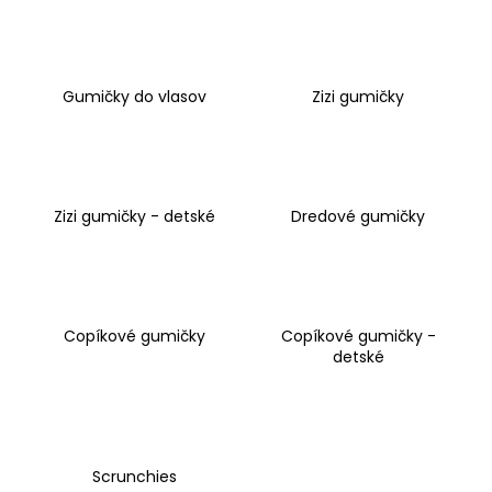
á
j
s
Gumičky do vlasov
Zizi gumičky
ť
?
Zizi gumičky - detské
Dredové gumičky
HĽADAŤ
Copíkové gumičky
Copíkové gumičky -
O
detské
d
p
o
r
ú
Scrunchies