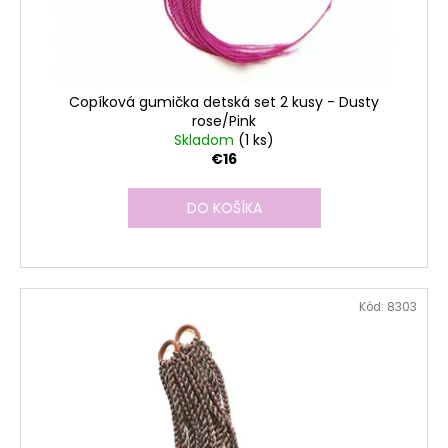
Copíková gumička detská set 2 kusy - Dusty
rose/Pink
Skladom
(1 ks)
€16
DO KOŠÍKA
Kód:
8303