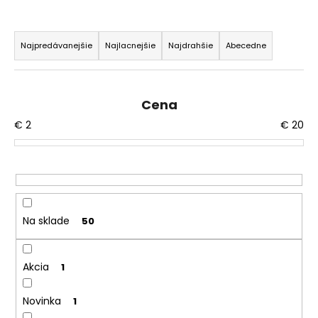
č
a
R
m
a
e
Najpredávanejšie
Najlacnejšie
Najdrahšie
Abecedne
d
e
n
Cena
i
€
2
€
20
e
p
r
o
d
Na sklade
50
u
k
t
Akcia
1
o
Novinka
v
1