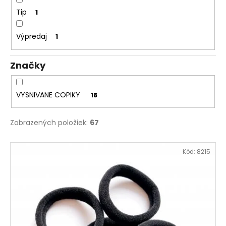
Tip
1
Výpredaj
1
Značky
VYSNIVANE COPIKY
18
Zobrazených položiek:
67
V
Kód:
8215
ý
p
i
s
p