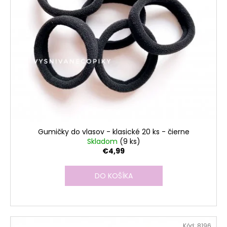
r
o
d
u
k
t
o
v
Gumičky do vlasov - klasické 20 ks - čierne
Skladom
(9 ks)
€4,99
DO KOŠÍKA
Kód:
8196