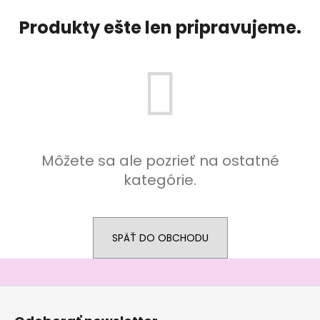
á
Produkty ešte len pripravujeme.
j
s
ť
?
Môžete sa ale pozrieť na ostatné
HĽADAŤ
kategórie.
O
SPÄŤ DO OBCHODU
d
p
o
r
Z
ú
á