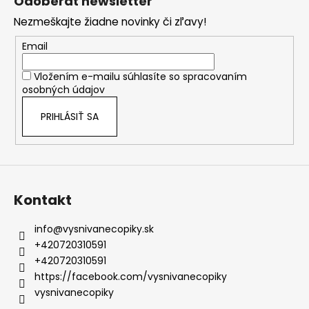
Odoberať newsletter
č
p
a
Nezmeškajte žiadne novinky či zľavy!
ä
m
t
e
Email
i
Vložením e-mailu súhlasíte so
spracovaním
e
osobných údajov
PRIHLÁSIŤ SA
Kontakt
info
@
vysnivanecopiky.sk
+420720310591
+420720310591
https://facebook.com/vysnivanecopiky
vysnivanecopiky