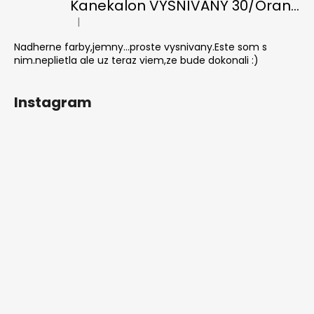
Kanekalon VYSNÍVANÝ 30/Orange-s/White
|
Hodnotenie produktu je 5 z 5 hviezdičiek.
Nadherne farby,jemny...proste vysnivany.Este som s
nim.neplietla ale uz teraz viem,ze bude dokonali :)
Instagram