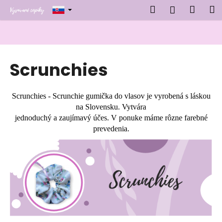
K
Prejsť
Hľadať
Náku
M
Prihlásen
na
o
obsah
Späť
Späť
košík
š
í
Č
k
Scrunchies
o
p
o
Scrunchies - Scrunchie gumička do vlasov je vyrobená s láskou
t
na Slovensku. Vytvára
r
jednoduchý a zaujímavý účes. V ponuke máme rôzne farebné
e
prevedenia.
b
u
j
e
t
e
n