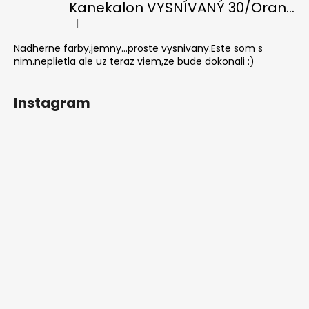
Kanekalon VYSNÍVANÝ 30/Orange-s/White
|
Hodnotenie produktu je 5 z 5 hviezdičiek.
Nadherne farby,jemny...proste vysnivany.Este som s
nim.neplietla ale uz teraz viem,ze bude dokonali :)
Instagram