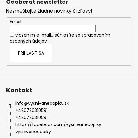
Odoberať newsletter
p
Nezmeškajte žiadne novinky či zľavy!
ä
t
Email
i
Vložením e-mailu súhlasíte so
spracovaním
e
osobných údajov
PRIHLÁSIŤ SA
Kontakt
info
@
vysnivanecopiky.sk
+420720310591
+420720310591
https://facebook.com/vysnivanecopiky
vysnivanecopiky