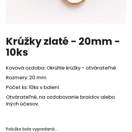
á
j
s
ť
?
Krúžky zlaté - 20mm -
10ks
Kovová ozdoba: Okrúhle krúžky - otvárateľné
HĽADAŤ
Rozmery: 20 mm
Počet ks: 10ks v balení
O
Otvárateľné, na ozdobovanie braidov alebo
d
iných účesov.
p
o
r
ú
Položka bola vypredaná…