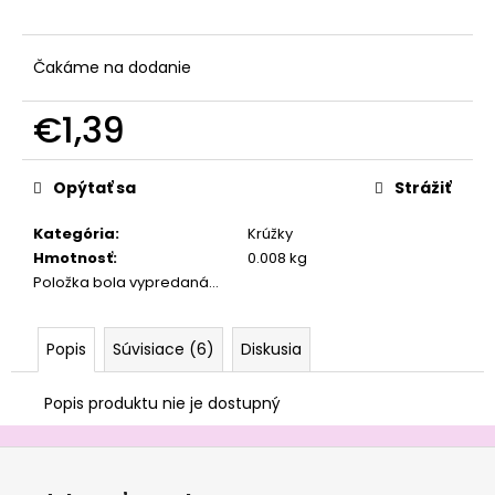
č
a
m
Čakáme na dodanie
e
€1,39
Jednotková
cena:
Opýtať sa
Strážiť
Kategória
:
Krúžky
Hmotnosť
:
0.008 kg
Položka bola vypredaná…
Popis
Súvisiace (6)
Diskusia
Popis produktu nie je dostupný
Z
á