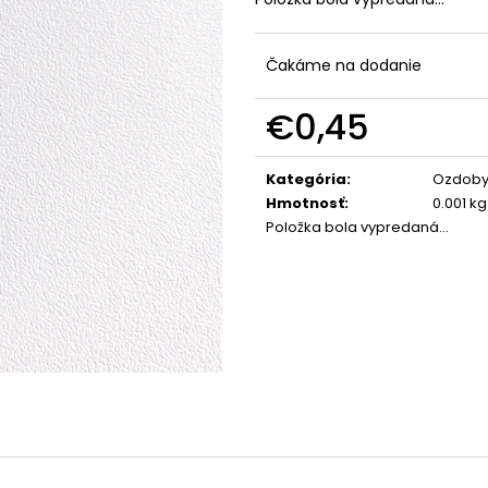
Čakáme na dodanie
€0,45
Jednotková
cena:
Kategória
:
Ozdoby 
Hmotnosť
:
0.001 kg
Položka bola vypredaná…