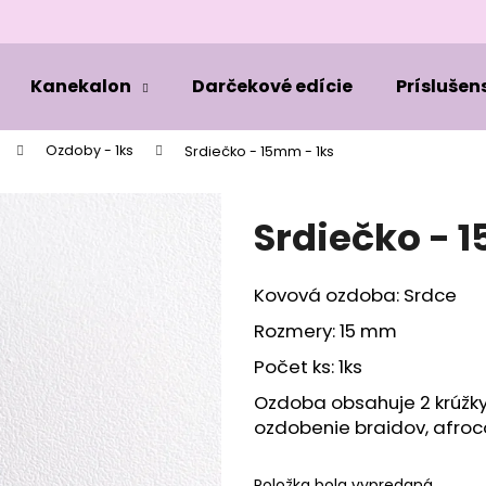
Kanekalon
Darčekové edície
Príslušen
Čo potrebujete nájsť?
Ozdoby - 1ks
Srdiečko - 15mm - 1ks
HĽADAŤ
Srdiečko - 
Kovová ozdoba: Srdce
Odporúčame
Rozmery: 15 mm
Počet ks: 1ks
Ozdoba obsahuje 2 krúžky
ozdobenie braidov, afroc
Položka bola vypredaná…