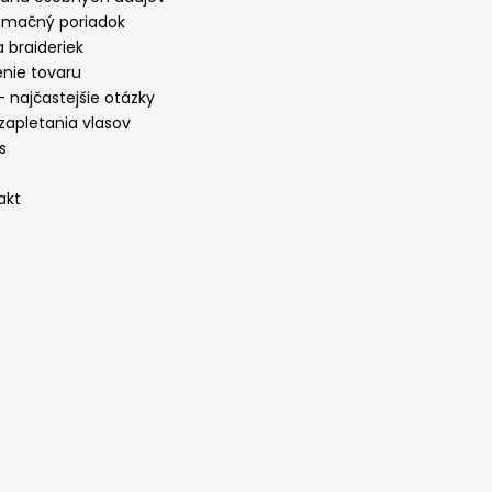
amačný poriadok
 braideriek
enie tovaru
 najčastejšie otázky
zapletania vlasov
s
akt