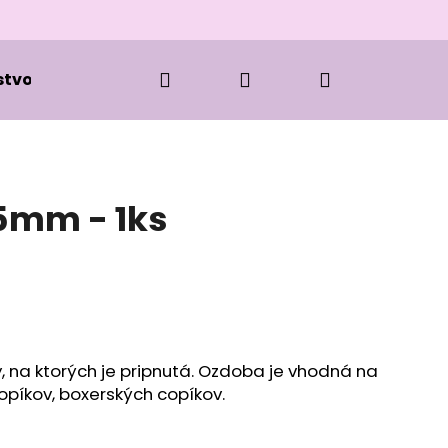
Hľadať
Prihlásenie
Nákupný
stvo k zapletaniu
Kozmetika
Oblečenie
košík
15mm - 1ks
, na ktorých je pripnutá. Ozdoba je vhodná na
opíkov, boxerských copíkov.