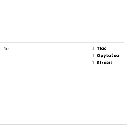
Tlač
- 1ks
Opýtať sa
Strážiť