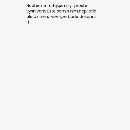
Nadherne farby,jemny...proste
vysnivany.Este som s nim.neplietla
ale uz teraz viem,ze bude dokonali
:)