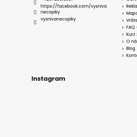
https://facebook.com/vysniva
Rekl
necopiky
Mapa
vysnivanecopiky
Vrát
FAQ -
Kurz 
O ná
Blog
Kont
Instagram