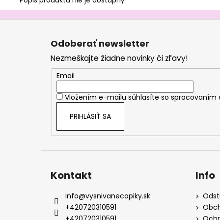
Popis produktu nie je dostupný
Z
á
Odoberať newsletter
p
Nezmeškajte žiadne novinky či zľavy!
ä
t
Email
i
Vložením e-mailu súhlasíte so
spracovaním 
e
PRIHLÁSIŤ SA
Kontakt
Info
info
@
vysnivanecopiky.sk
Odst
+420720310591
Obch
+420720310591
Ochr