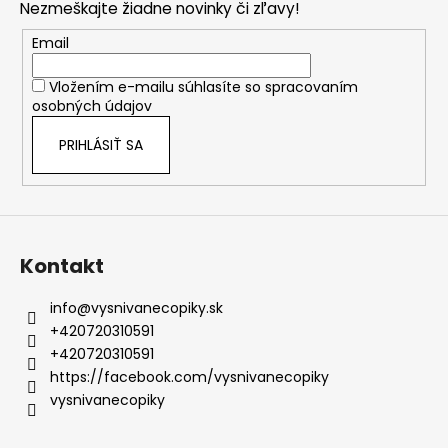
Nezmeškajte žiadne novinky či zľavy!
ä
t
Email
i
Vložením e-mailu súhlasíte so
spracovaním
e
osobných údajov
PRIHLÁSIŤ SA
Kontakt
info
@
vysnivanecopiky.sk
+420720310591
+420720310591
https://facebook.com/vysnivanecopiky
vysnivanecopiky