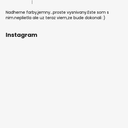
|
Hodnotenie produktu je 5 z 5 hviezdičiek.
Nadherne farby,jemny...proste vysnivany.Este som s
nim.neplietla ale uz teraz viem,ze bude dokonali :)
Instagram