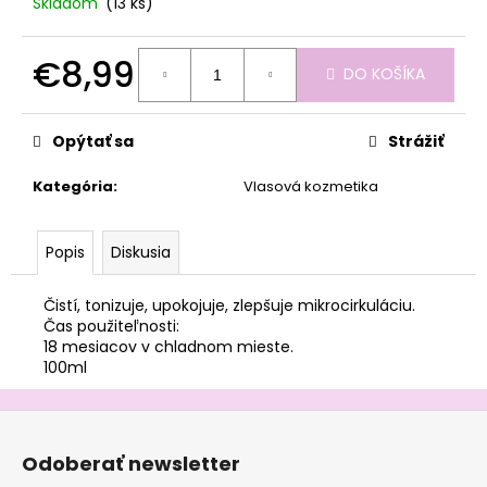
č
Skladom
(13 ks)
a
m
€8,99
e
DO KOŠÍKA
Jednotková
cena:
Opýtať sa
Strážiť
Kategória
:
Vlasová kozmetika
Popis
Diskusia
Čistí, tonizuje, upokojuje, zlepšuje mikrocirkuláciu.
Čas použiteľnosti:
18 mesiacov v chladnom mieste.
100ml
Z
á
Odoberať newsletter
p