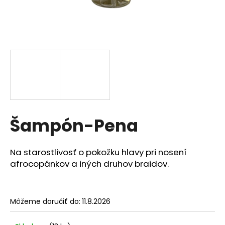
á
j
s
ť
?
HĽADAŤ
Šampón-Pena
Na starostlivosť o pokožku hlavy pri nosení
O
afrocopánkov a iných druhov braidov.
d
p
o
Môžeme doručiť do:
11.8.2026
r
ú