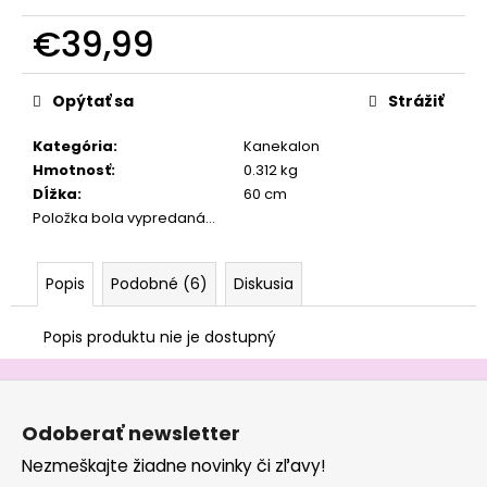
č
a
€39,99
m
Jednotková
e
cena:
Opýtať sa
Strážiť
Kategória
:
Kanekalon
Hmotnosť
:
0.312 kg
Dĺžka
:
60 cm
Položka bola vypredaná…
Popis
Podobné (6)
Diskusia
Popis produktu nie je dostupný
Z
á
Odoberať newsletter
p
Nezmeškajte žiadne novinky či zľavy!
ä