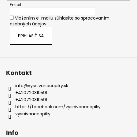
t
Email
i
Vložením e-mailu súhlasíte so
spracovaním
e
osobných údajov
PRIHLÁSIŤ SA
Kontakt
info
@
vysnivanecopiky.sk
+420720310591
+420720310591
https://facebook.com/vysnivanecopiky
vysnivanecopiky
Info