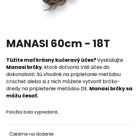
á
j
s
ť
?
MANASI 60cm - 18T
Túžite mať krásny kučeravý účes?
Vyskúšajte
Manasi
brčky
, ktoré
dotvoria Váš účes do
HĽADAŤ
dokonalosti. Sú vhodné na pripletanie metódou
crochet alebo si z nich môžete vytvoriť brčko-
dredy na pripletenie metódou DE.
Manasi brčky sa
môžu česať.
O
d
p
Položka bola vypredaná…
o
r
ú
Čakáme na dodanie