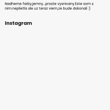
Nadherne farby,jemny...proste vysnivany.Este som s
nim.neplietla ale uz teraz viem,ze bude dokonali :)
Instagram