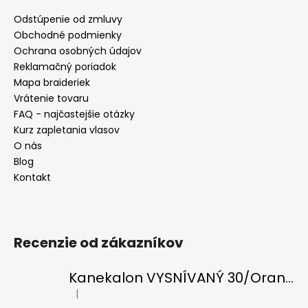
Odstúpenie od zmluvy
Obchodné podmienky
Ochrana osobných údajov
Reklamačný poriadok
Mapa braideriek
Vrátenie tovaru
FAQ - najčastejšie otázky
Kurz zapletania vlasov
O nás
Blog
Kontakt
Recenzie od zákazníkov
Kanekalon VYSNÍVANÝ 30/Orange-s/White
|
Hodnotenie produktu je 5 z 5 hviezdičiek.