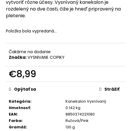
č
vytvoriť rôzne účesy. Vysnívaný kanekalon je
a
rozdelený na dve časti, čiže je hneď pripravený na
m
pletenie.
e
Položka bola vypredaná…
Čakáme na dodanie
Značka:
VYSNIVANE COPIKY
€8,99
Jednotková
cena:
Opýtať sa
Strážiť
Kategória
:
Kanekalon Vysnívaný
Hmotnosť
:
0.142 kg
EAN
:
8850374221080
Farba
:
Ružová/Pink
Gramáž
:
130 g