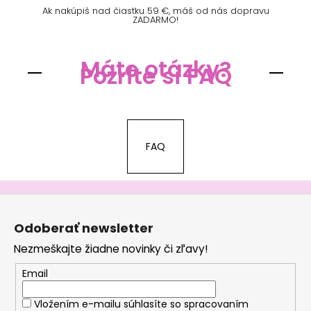
Ak nakúpiš nad čiastku 59 €, máš od nás dopravu
ZADARMO!
Máte otázky?
Pozrite si FAQ
FAQ
Z
á
Odoberať newsletter
p
Nezmeškajte žiadne novinky či zľavy!
ä
t
Email
i
Vložením e-mailu súhlasíte so
spracovaním
e