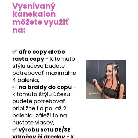
Vysnívaný
kanekalon
môžete využiť
na:
✅
afro copy alebo
rasta copy
- k tomuto
štýlu účesu budete
potrebovať maximálne
4 balenia,
✅
na braidy do copu
-
k tomuto štýlu účesu
budete potrebovať
približne 1 a pol až 2
balenia, záleží to na
hustote vlasov,
✅
výrobu setu DE/SE
vrkočov či dredov
- k