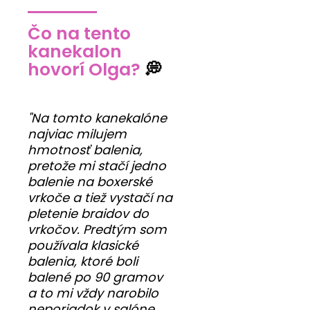
Čo na tento
kanekalon
hovorí Olga?
💭
"Na tomto kanekalóne
najviac milujem
hmotnosť balenia,
pretože mi stačí jedno
balenie na boxerské
vrkoče a tiež vystačí na
pletenie braidov do
vrkočov. Predtým som
používala klasické
balenia, ktoré boli
balené po 90 gramov
a to mi vždy narobilo
neporiadok v salóne,