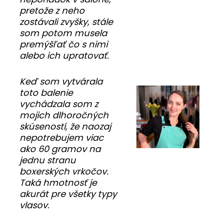
pretože z neho
zostávali zvyšky, stále
som potom musela
premýšľať čo s nimi
alebo ich upratovať.
Keď som vytvárala
toto balenie
vychádzala som z
mojich dlhoročných
skúseností, že naozaj
nepotrebujem viac
ako 60 gramov na
jednu stranu
boxerských vrkočov.
Taká hmotnosť je
akurát pre všetky typy
vlasov.