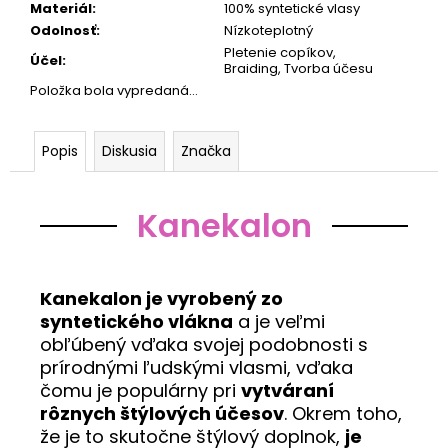
Materiál
:
100% syntetické vlasy
Odolnosť
:
Nízkoteplotný
Pletenie copíkov,
Účel
:
Braiding, Tvorba účesu
Položka bola vypredaná…
Popis
Diskusia
Značka
Kanekalon
Kanekalon je vyrobený zo
syntetického vlákna
a je veľmi
obľúbený vďaka svojej podobnosti s
prírodnými ľudskými vlasmi, vďaka
čomu je populárny pri
vytváraní
rôznych štýlových účesov
. Okrem toho,
že je to skutočne štýlový doplnok,
je