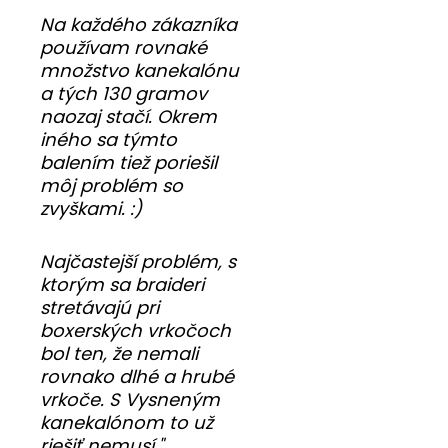
Na každého zákazníka
používam rovnaké
množstvo kanekalónu
a tých 130 gramov
naozaj stačí. Okrem
iného sa týmto
balením tiež poriešil
môj problém so
zvyškami. :)
Najčastejší problém, s
ktorým sa braideri
stretávajú pri
boxerských vrkočoch
bol ten, že nemali
rovnako dlhé a hrubé
vrkoče. S Vysneným
kanekalónom to už
riešiť nemusí."