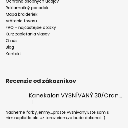
Ochrana osobných údajov
Reklamačný poriadok
Mapa braideriek
Vrátenie tovaru
FAQ - najčastejšie otázky
Kurz zapletania vlasov
O nás
Blog
Kontakt
Recenzie od zákazníkov
Kanekalon VYSNÍVANÝ 30/Orange-s/White
|
Hodnotenie produktu je 5 z 5 hviezdičiek.
Nadherne farby,jemny...proste vysnivany.Este som s
nim.neplietla ale uz teraz viem,ze bude dokonali :)