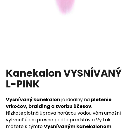
á
j
s
ť
?
HĽADAŤ
Kanekalon VYSNÍVANÝ
L-PINK
O
d
Vysnívaný kanekalon
je ideálny na
pletenie
p
vrkočov, braiding a tvorbu účesov
.
o
Nízkoteplotná úprava horúcou vodou vám umožní
r
vytvoriť účes presne podľa predstáv a Vy tak
ú
môžete s týmto
Vysnívaným kanekalonom