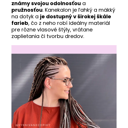
známy svojou odolnosťou
a
pružnosťou
. Kanekalon je ľahký a mäkký
na dotyk a
je dostupný v širokej škále
farieb
, čo z neho robí ideálny materiál
pre rôzne vlasové štýly, vrátane
zaplietania či tvorbu dredov.