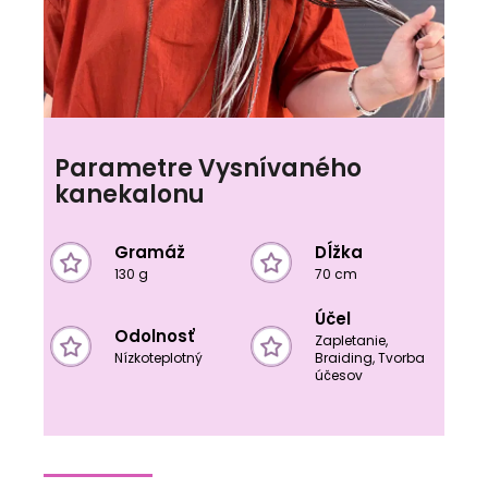
Parametre Vysnívaného
kanekalonu
Gramáž
Dĺžka
130 g
70 cm
Účel
Odolnosť
Zapletanie,
Nízkoteplotný
Braiding, Tvorba
účesov