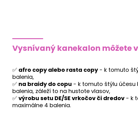
Vysnívaný kanekalon môžete vy
✅
afro copy alebo rasta copy
- k tomuto št
balenia,
✅
na braidy do copu
- k tomuto štýlu účesu 
balenia, záleží to na hustote vlasov,
✅
výrobu setu DE/SE vrkočov či dredov
- k 
maximálne 4 balenia.