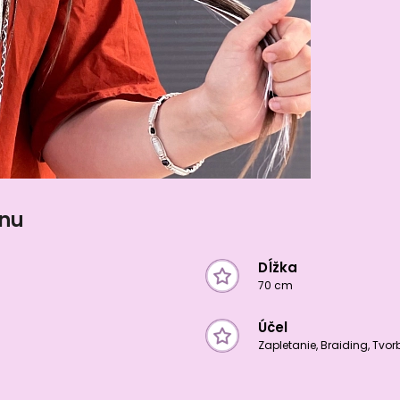
onu
Dĺžka
70 cm
Účel
Zapletanie, Braiding, Tvo