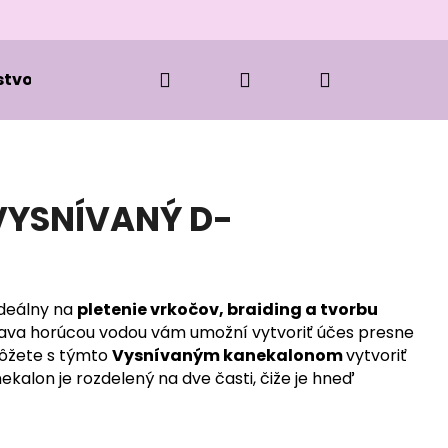
Hľadať
Prihlásenie
Nákupný
stvo k zapletaniu
Kozmetika
Oblečenie
košík
VYSNÍVANÝ D-
ideálny na
pletenie vrkočov, braiding a tvorbu
rava horúcou vodou vám umožní vytvoriť účes presne
môžete s týmto
Vysnívaným kanekalonom
vytvoriť
kalon je rozdelený na dve časti, čiže je hneď