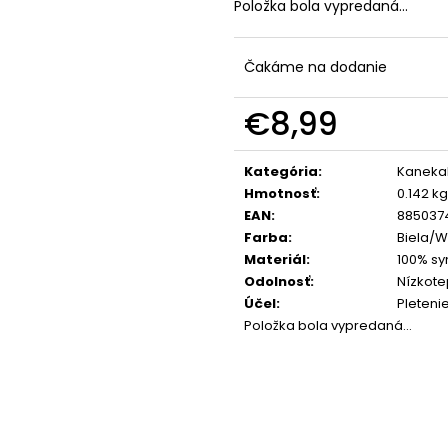
Položka bola vypredaná…
Čakáme na dodanie
€8,99
Jednotková
cena:
Kategória
:
Kaneka
Hmotnosť
:
0.142 kg
EAN
:
885037
Farba
:
Biela/W
Materiál
:
100% sy
Odolnosť
:
Nízkote
Účel
:
Pleteni
Položka bola vypredaná…