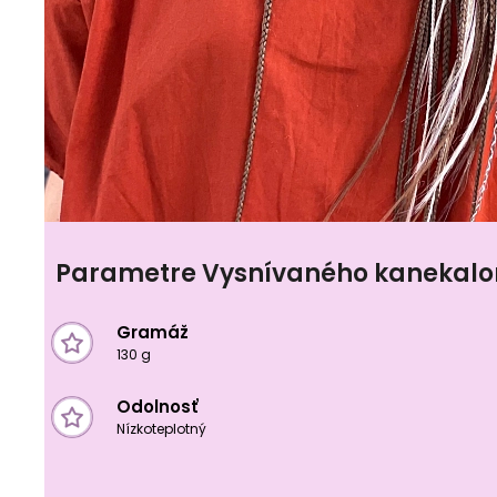
Parametre Vysnívaného kanekal
Gramáž
130 g
Odolnosť
Nízkoteplotný