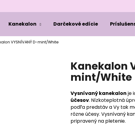
Kanekalon
Darčekové edície
Príslušen
Čo potrebujete nájsť?
kalon VYSNÍVANÝ D-mint/White
HĽADAŤ
Kanekalon 
mint/White
Odporúčame
Vysnívaný kanekalon
je 
účesov
. Nízkoteplotná úp
podľa predstáv a Vy tak 
rôzne účesy. Vysnívaný kane
pripravený na pletenie.