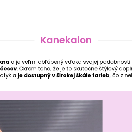
Kanekalon
ákna
a je veľmi obľúbený vďaka svojej podobnosti 
účesov
. Okrem toho, že je to skutočne štýlový dop
dotyk a
je dostupný v širokej škále farieb
, čo z n