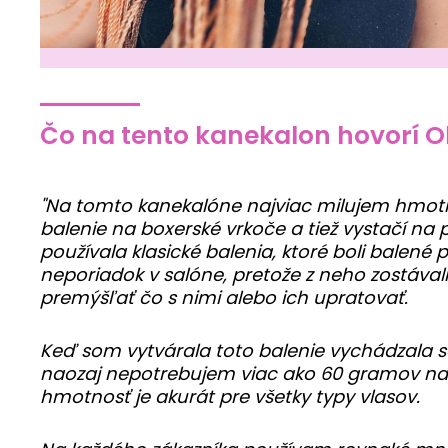
Čo na tento kanekalon hovorí O
"Na tomto kanekalóne najviac milujem hmotno
balenie na boxerské vrkoče a tiež vystačí na
používala klasické balenia, ktoré boli balené
neporiadok v salóne, pretože z neho zostáva
premýšľať čo s nimi alebo ich upratovať.
Keď som vytvárala toto balenie vychádzala s
naozaj nepotrebujem viac ako 60 gramov na 
hmotnosť je akurát pre všetky typy vlasov.