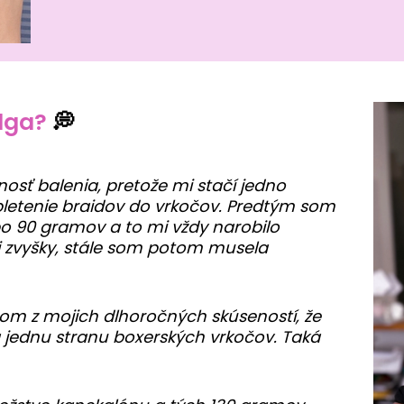
lga?
💭
sť balenia, pretože mi stačí jedno
 pletenie braidov do vrkočov. Predtým som
 po 90 gramov a to mi vždy narobilo
li zvyšky, stále som potom musela
om z mojich dlhoročných skúseností, že
jednu stranu boxerských vrkočov. Taká