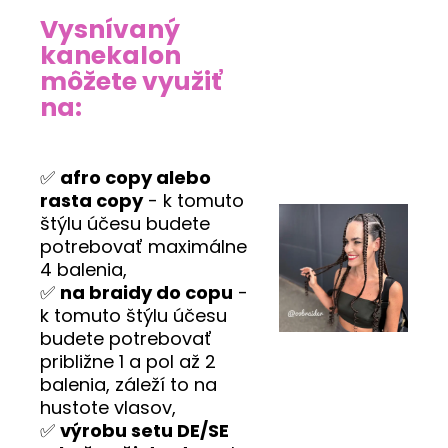
Vysnívaný
kanekalon
môžete využiť
na:
✅
afro copy alebo
rasta copy
- k tomuto
štýlu účesu budete
potrebovať maximálne
4 balenia,
✅
na braidy do copu
-
k tomuto štýlu účesu
budete potrebovať
približne 1 a pol až 2
balenia, záleží to na
hustote vlasov,
✅
výrobu setu DE/SE