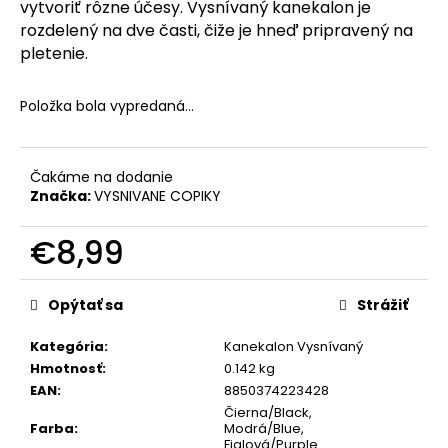
č
vytvoriť rôzne účesy. Vysnívaný kanekalon je
a
rozdelený na dve časti, čiže je hneď pripravený na
m
pletenie.
e
Položka bola vypredaná…
Čakáme na dodanie
Značka:
VYSNIVANE COPIKY
€8,99
Jednotková
cena:
Opýtať sa
Strážiť
Kategória
:
Kanekalon Vysnívaný
Hmotnosť
:
0.142 kg
EAN
:
8850374223428
Čierna/Black,
Farba
:
Modrá/Blue,
Fialová/Purple