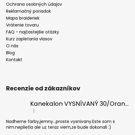
Ochrana osobných údajov
Reklamačný poriadok
Mapa braideriek
Vrátenie tovaru
FAQ - najčastejšie otázky
Kurz zapletania vlasov
O nás
Blog
Kontakt
Recenzie od zákazníkov
Kanekalon VYSNÍVANÝ 30/Orange-s/White
|
Hodnotenie produktu je 5 z 5 hviezdičiek.
Nadherne farby,jemny...proste vysnivany.Este som s
nim.neplietla ale uz teraz viem,ze bude dokonali :)