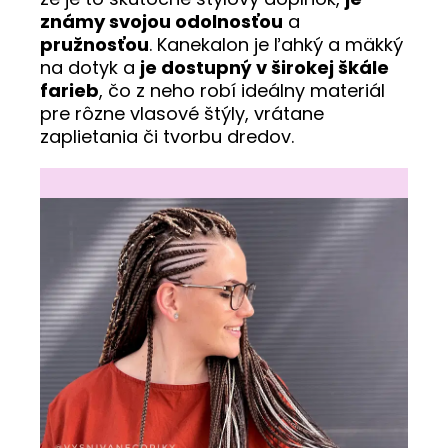
známy svojou odolnosťou
a
pružnosťou
. Kanekalon je ľahký a mäkký
na dotyk a
je dostupný v širokej škále
farieb
, čo z neho robí ideálny materiál
pre rôzne vlasové štýly, vrátane
zaplietania či tvorbu dredov.