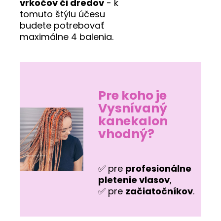
vrkočov či dredov
- k
tomuto štýlu účesu
budete potrebovať
maximálne 4 balenia.
Pre koho je
Vysnívaný
kanekalon
vhodný?
✅ pre
profesionálne
pletenie vlasov
,
✅ pre
začiatočníkov
.