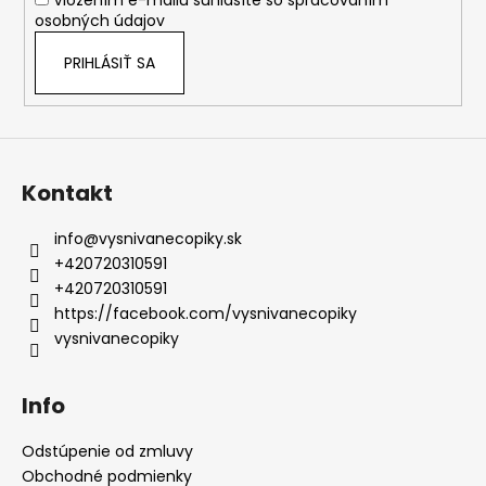
e
osobných údajov
PRIHLÁSIŤ SA
Kontakt
info
@
vysnivanecopiky.sk
+420720310591
+420720310591
https://facebook.com/vysnivanecopiky
vysnivanecopiky
Info
Odstúpenie od zmluvy
Obchodné podmienky