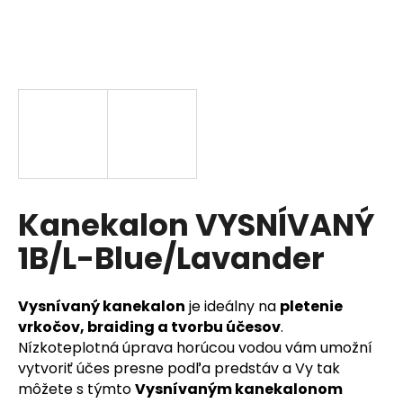
á
j
s
ť
?
HĽADAŤ
Kanekalon VYSNÍVANÝ
1B/L-Blue/Lavander
O
d
Vysnívaný kanekalon
je ideálny na
pletenie
p
vrkočov, braiding a tvorbu účesov
.
o
Nízkoteplotná úprava horúcou vodou vám umožní
r
vytvoriť účes presne podľa predstáv a Vy tak
ú
môžete s týmto
Vysnívaným kanekalonom