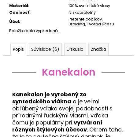
Materiál
:
100% syntetické vlasy
Odolnosť
:
Nízkoteplotný
Pletenie copíkov,
Účel
:
Braiding, Tvorba účesu
Položka bola vypredaná…
Popis
Súvisiace (6)
Diskusia
Značka
Kanekalon
Kanekalon je vyrobený zo
syntetického vlákna
a je veľmi
obľúbený vďaka svojej podobnosti s
prírodnými ľudskými vlasmi, vďaka
čomu je populárny pri
vytváraní
rôznych štýlových účesov
. Okrem toho,
že je to skutočne štýlový doplnok,
je