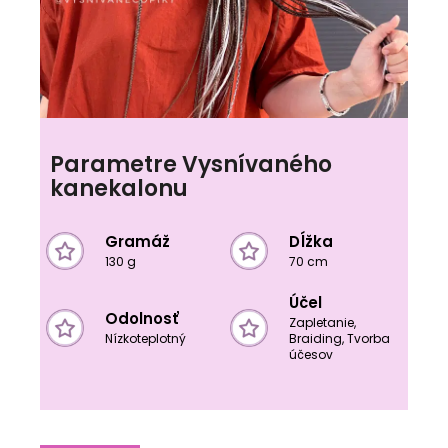
Parametre Vysnívaného
kanekalonu
Gramáž
Dĺžka
130 g
70 cm
Účel
Odolnosť
Zapletanie,
Nízkoteplotný
Braiding, Tvorba
účesov