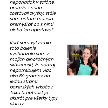
neporiadok v salóne,
pretože z neho
zostávali zvyšky, stále
som potom musela
premýšľať čo s nimi
alebo ich upratovať.
Keď som vytvárala
toto balenie
vychádzala som z
mojich dlhoročných
skúseností, že naozaj
nepotrebujem viac
ako 60 gramov na
jednu stranu
boxerských vrkočov.
Taká hmotnosť je
akurát pre všetky typy
vlasov.