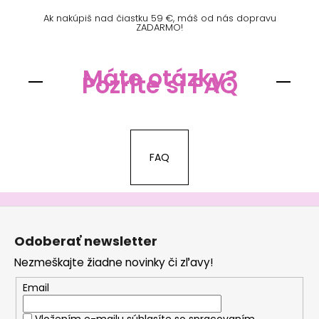
Ak nakúpiš nad čiastku 59 €, máš od nás dopravu
ZADARMO!
Máte otázky?
Pozrite si FAQ
FAQ
Z
á
Odoberať newsletter
p
Nezmeškajte žiadne novinky či zľavy!
ä
t
Email
i
Vložením e-mailu súhlasíte so
spracovaním