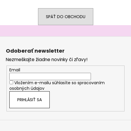
á
j
SPÄŤ DO OBCHODU
s
ť
?
Z
á
Odoberať newsletter
p
Nezmeškajte žiadne novinky či zľavy!
ä
HĽADAŤ
t
Email
i
Vložením e-mailu súhlasíte so
spracovaním
e
osobných údajov
O
d
PRIHLÁSIŤ SA
p
o
r
ú