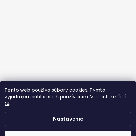
Tento web používa súbory cookies. Týmto
vyjadrujem súhlas s ich používaním. Viac informácií
tu
.
Sledovať na Instagrame
Nastavenie
Copyright 2026
VYSNÍVANÉ COPÍKY
. Vytvoril Shoptet.