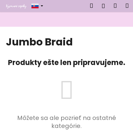
K
Prejsť
Hľadať
Náku
M
Prihlásen
na
o
obsah
Späť
Späť
košík
š
í
Č
k
Jumbo Braid
o
p
o
Produkty ešte len pripravujeme.
t
r
e
b
u
j
e
t
Môžete sa ale pozrieť na ostatné
e
kategórie.
n