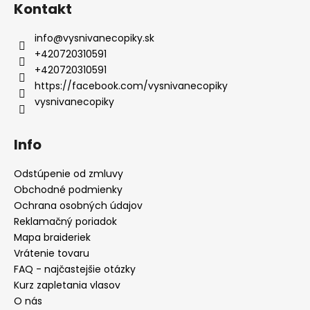
č
Kontakt
a
m
info
@
vysnivanecopiky.sk
e
+420720310591
+420720310591
https://facebook.com/vysnivanecopiky
vysnivanecopiky
Info
Odstúpenie od zmluvy
Obchodné podmienky
Ochrana osobných údajov
Reklamačný poriadok
Mapa braideriek
Vrátenie tovaru
FAQ - najčastejšie otázky
Kurz zapletania vlasov
O nás