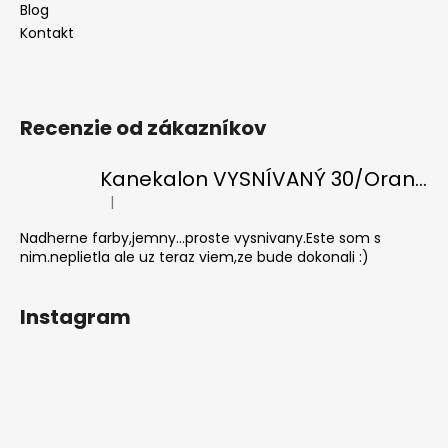
Blog
Kontakt
Recenzie od zákazníkov
Kanekalon VYSNÍVANÝ 30/Orange-s/White
|
Hodnotenie produktu je 5 z 5 hviezdičiek.
Nadherne farby,jemny...proste vysnivany.Este som s
nim.neplietla ale uz teraz viem,ze bude dokonali :)
Instagram