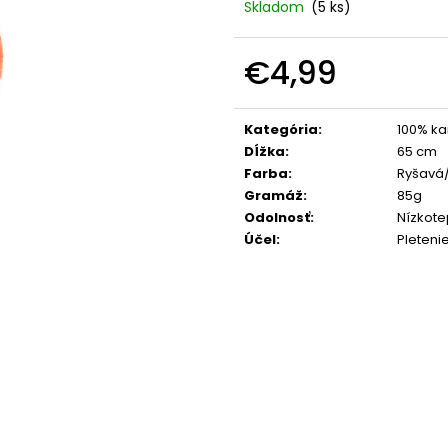
Skladom
(5 ks)
€4,99
Jednotková
cena:
Kategória
:
100% k
Dĺžka
:
65 cm
Farba
:
Ryšavá
Gramáž
:
85g
Odolnosť
:
Nízkote
Účel
:
Pleteni