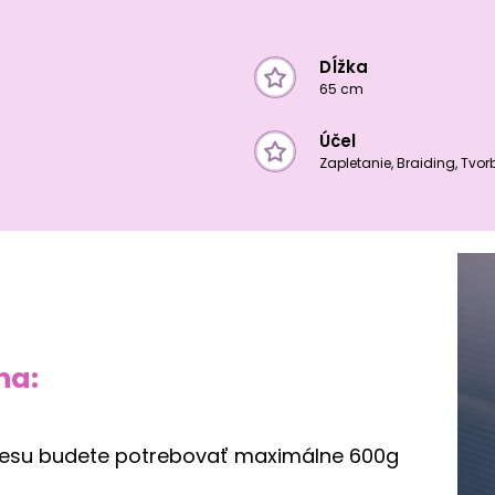
Dĺžka
65 cm
Účel
Zapletanie, Braiding, Tvo
na:
 účesu budete potrebovať maximálne 600g