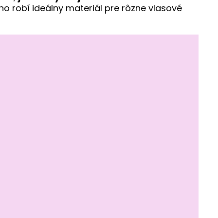
eho robí ideálny materiál pre rôzne vlasové