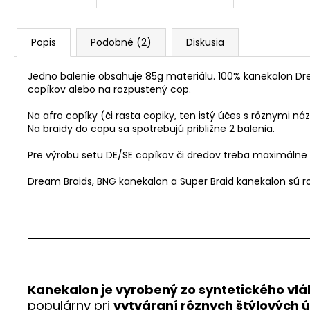
Popis
Podobné (2)
Diskusia
Jedno balenie obsahuje 85g materiálu. 100% kanekalon Dr
copíkov alebo na rozpustený cop.
Na afro copíky (či rasta copiky, ten istý účes s rôznymi 
Na braidy do copu sa spotrebujú približne 2 balenia.
Pre výrobu setu DE/SE copíkov či dredov treba maximálne 
Dream Braids, BNG kanekalon a Super Braid kanekalon sú 
Kanekalon je vyrobený zo syntetického vl
populárny pri
vytváraní rôznych štýlových 