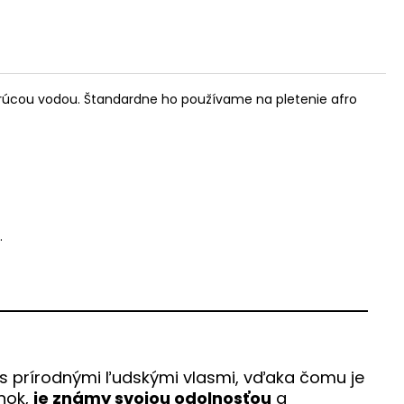
horúcou vodou. Štandardne ho používame na pletenie afro
.
s prírodnými ľudskými vlasmi, vďaka čomu je
lnok,
je známy svojou odolnosťou
a