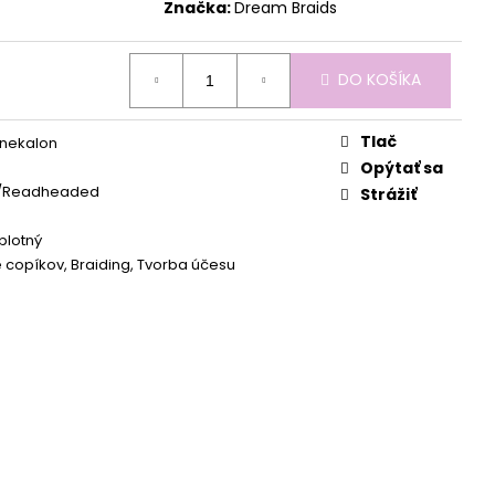
Značka:
Dream Braids
DO KOŠÍKA
Tlač
anekalon
Opýtať sa
/Readheaded
Strážiť
plotný
e copíkov, Braiding, Tvorba účesu