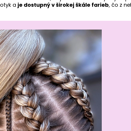
dotyk a
je dostupný v širokej škále farieb
, čo z n