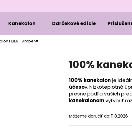
Kanekalon
Darčekové edície
Príslušen
Čo potrebujete nájsť?
alon FIBER - Amber#
HĽADAŤ
100% kaneka
100% kanekalon
je ideál
Odporúčame
účeso
v. Nízkoteplotná ú
presne podľa vašich pred
kanekalonom
vytvoriť rô
Môžeme doručiť do:
11.8.2026