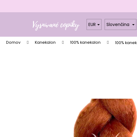
K
o
Prejsť
Späť
Späť
š
na
do
do
EUR
Slovenčina
í
obsah
k
obchodu
obchodu
Domov
Kanekalon
100% kanekalon
100% kanek