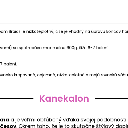
eam Braids je nízkoteplotný, čiže je vhodný na úpravu koncov 
názvami) sa spotrebúva maximálne 600g, čiže 6-7 balení.
7 balení.
rovnako krepované, objemné, nízkoteplotné a majú rovnakú váhu
Kanekalon
ákna
a je veľmi obľúbený vďaka svojej podobnosti 
účesov
. Okrem toho, že je to skutočne štýlový dop