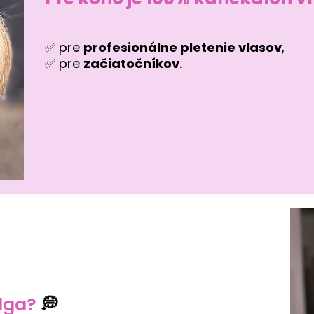
✅ pre
profesionálne pletenie vlasov
,
✅ pre
začiatočníkov
.
lga?
💭