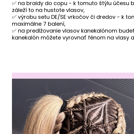
✅ na braidy do copu - k tomuto štýlu účesu bu
záleží to na hustote vlasov,
✅ výrobu setu DE/SE vrkočov či dredov - k t
maximálne 7 balení,
✅ na predlžovanie vlasov kanekalónom budet
kanekalón môžete vyrovnať fénom na vlasy a