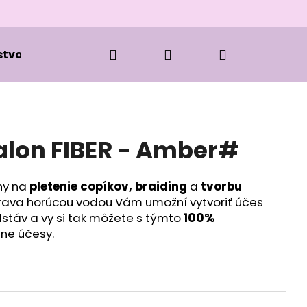
Hľadať
Prihlásenie
Nákupný
stvo k zapletaniu
Kozmetika
Oblečenie
košík
lon FIBER - Amber#
ny na
pletenie copíkov, braiding
a
tvorbu
prava horúcou vodou Vám umožní vytvoriť účes
stáv a vy si tak môžete s týmto
100%
zne účesy.